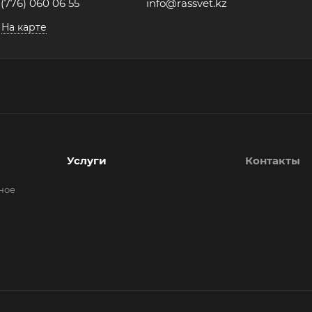
 (776) 060 06 55
info@rassvet.kz
На карте
Услуги
Контакты
ное