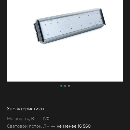
Характеристики
Мощность, Вт
—
120
Световой поток, Лм
—
не менее 16 560