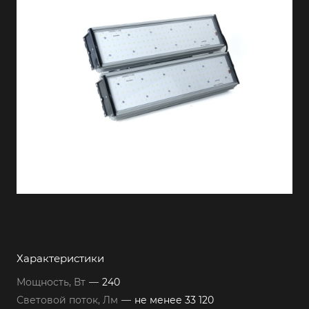
Характеристики
Мощность, Вт
—
240
Световой поток, Лм
—
не менее 33 120